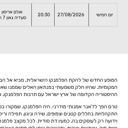
אולם אריסון 
יום חמישי
27/08/2026
20:30
סעדיה גאון 7 ת"א
המופע החדש של להקת הפלמנקו הישראלית, מביא אל הבמ
המקומיות, שהיוו חלק משמעותי בפנתאון האלים שממנו שא
ההיסטוריה הקדומה של ארץ ישראל עם תרבות הפלמנקו, א
טרם הפך לז'אנר אמנותי מודרני, היה הפלמנקו, שמקורו בפ
התקהלויות בחללים קטנים וצפופים, שירה וניגון, תפילה ו
וידועה רק לעוסקים בה, כמעין דת סודית. לכל מקצב פלמנק
ישות חיה, עצמאית ויצרית, ומקשרים אותו לפן מסוים באורחו