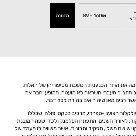
-
89 - 160₪
הזמנה
ה את הרוח הכנענית הנושבת מסיפוריהן של האלות
ב התנ"ך העברי השראה לא מועטה. המופע יחבר את
שר רבים מאנשיה רואים בה דת לכל דבר.
ולקלור הצועני-ספרדי, מרכיב בטקסי פולחן שכללו
ריקוד. לאורך השנים, התפתח הפלמנקו לכדי שפה המובנת
ו יש שם משלו, תפקיד ותכונות, אשר משווים לו מעמד של
ת חייו של האדם. באופן דומה, מהווים האלים והאלות מן