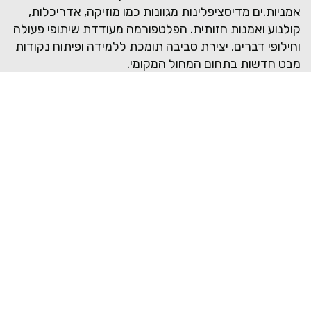
אמניות.ים מדיסציפלינות מגוונות כמו מוזיקה, אדריכלות,
קולנוע ואמנות חזותית. הפלטפורמה מעודדת שיתופי פעולה
וחילופי דברים, יצירת סביבה תומכת ללמידה ופיתוח נקודות
מבט חדשות בתחום המחול המקומי.
הפלטפורמה כוללת שלושה שלבים, שכל אחד מהם מסתיים
בהופעה פומבית, והזדמנויות מקצועיות ניתנות לאמניות.ים
המצטיינות.ים שנבחרו. בין ההזדמנויות המקצועיות הרבות
המוצעות: תוכניות שהייה בינלאומיות, השתתפות ביוזמות
חילופיות, הזדמנויות ליצור עבור בתי ספר לריקוד ולהקות
צעירות, גישה לשיעורי ריקוד מקצועיים ללא תשלום ועוד.
תכנית 1I2I3 הוקמה בסיוע מועצת הפיס לתרבות ואמנות.