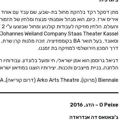
מתן דסקל רקד בלהקת מחול בת-שבע, שם עבד עם אוהד נהרי
איריס ארז. כיום, הוא מנהל אומנותי מנצח ומלחין של תזמו
וסאונד. בעל תואר BA בקומפוזיציה. זוכה מלגו
דרך המכון הירושלמי למוזיקה בת זמננו.
דניאל גרוסמן הוא אמן ישראלי, חי ופועל בלונדון. עבודותי
הלחנה, בניית מייצבים ותכנות. יצירותיו הוצגו במוזיאון ישראל, מרכז סוזן דלל, heltema
Biennale (מרוקו), Arko Arts Theatre (דרום קוריאה), SOTA (סינגפור), Barbican Centre (אנגליה) ועוד.
O Peixe – הדג, 2016
ג'ונאטאס דה אנדראדה