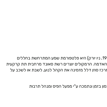
"טמון" של מתן דסקל (1988, ירושלים) ודניאל גרוסמן (1988, ניו יורק) היא פלטפורמת שמע המתרחשת בחללים
ן האדמה. הרמקולים יוצרים רשת סאונד מרחבית תת קרקעית
רכז סוזן דלל מזמינה את הקהל לנוע, לשבת או לשכב על
ון בזמן ונתמכה ע"י מפעל הפיס ומנהל תרבות