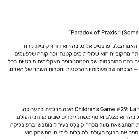
“Paradox of Praxis 1 (Some
האמן הבלגי פרנסיס אליס, בה הוא דוחף קוביית קרח
ותר מהקובייה הוא שלולית מים קטנה, וכך קורה שלפעמים
משהו״ ל״כלום.״ 25 שנה אחרי, בימים בהם המוחלטות של הקטסטרופה האקלימית מורגשת בכל
— הנכחה של פעולותיו ההרסניות וחסרות השחר של האדם.
בביתן הבלגי בביאנלה בונציה השנה, העבודה Children’s Game #29: La roue (2021) הינה מרכזית בתערוכה.
בה הוא מצלם ואוסף משחקי ילדים שונים מרחבי העולם.
ת המתנשאת מעל מכרה קוֹבַּלְט בעיר לובומבשי ברפובליקה
לספק את הרעב העולמי לסוללות ליתיום. המשחק הוא