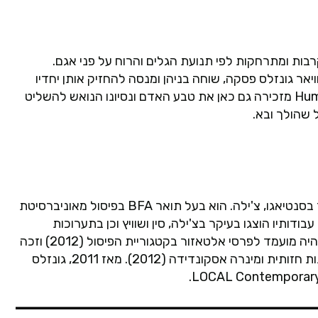
רבות ומתרחקות לפי תנועת הגלים והרוח על פני אגם.
יאר גונזלס פסקה, שוחה בניהן ומנסה להחזיק אותן יחדיו
בסדר הנכון. המשימה הסיזיפית בעבודה Human Face (2019) מזכירה גם כאן את טבע האדם ונסיונו הנואש להשליט
 שהולך ובא.
חוויאר גונזלס פסקה הוא אמן חזותי ואוצר עצמאי שחי ועובד בסנטיאגו, צ'ילה. הוא בעל תואר BFA בפיסול מאוניברסיטת
פורטאלס. עבודותיו הוצגו בעיקר בצ'ילה, סין ושוויץ וכן בתערוכות
קבוצתיות בארגנטינה, ארה"ב, יוון, אורוגוואי וקולומביה. הוא היה מועמד לפרסי אלטאזור בקטגוריית הפיסול (2012) וזכה
אסקונדידה (2012). מאז 2011, גונזלס