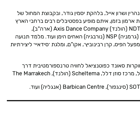
ן ושרון אייל, בלהקת יסמין גודר, ובקבוצת המחול של
רת ארמון בזמן, איתם מופיע בפסטיבלים רבים ברחבי הארץ
והעולם. הלחין מוזיקה לעבודות קולנוע ומחול שבוצעו ע"י NDT 2 (הולנד) Axis Dance Company (ארה"ב),
Johannes Weiland Company Staas Theater Kassel (גרמניה) NSP (נורבגיה) האחים הימן ועוד. מלמד תנועה
ת קרן שרת, מפעל הפיס, קרן רבינוביץ׳, אקו"ם, ומלגת ׳סידאיי׳ ליצירתיות
ו חוקרות סאונד כפוטנציאל לחוויה טרנספורמטיבית דרך
Sc (הולנד), The Marrakech