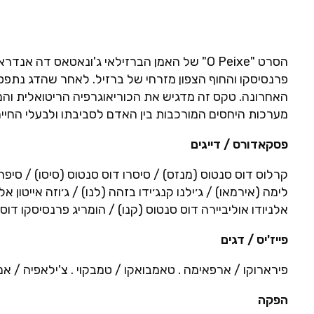
פרנסיסקו והחוף הצפון מזרחי של ברזיל. לאחר שהדג נתפס 
האחרונה. טקס זה מדגיש את הכוריאוגרפיה הריטואלית והמחז
מערכות היחסים המורכבות בין האדם לסביבתו ולבעלי החיי
פסקאדורס / דייגים
קרלוס דוס סנטוס (מנזס) / סיסרו דוס סנטוס (סיסו) / סיפרי
לימה (אירמאו) / ג׳ילנו קנג׳ידו בזהה (לנו) / ג׳וזה אייטון אל
אלניודו אוליביירה דוס סנטוס (קנו) / הומריג פרנסיסקו דוס 
פייז'יס / דגים
פירארוקו / ארפאימה . טאמבואקו / טמבקוי . צ'ילאפיה / אמנ
הפקה