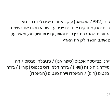
הסרט "O Peixe" של האמן הברזילאי ג'ונאטאס דה אנדראדה (1982, אלגואס) עוקב אחרי דייגים ליד נהר סאו
בידיהם, מחבקים אותו הדייגים עד שהוא נושם את נשימתו
ורית המחברת בין חיים ומוות, עדינות ושליטה, ומאיר על
ם איתם הוא חולק את הארץ.
אנו בצ׳יסטה אלביס (סיפריאנו) / ג׳ניבלדו סנטוס / דה
מיידה ג׳ה ליזה (שאו) / ג׳וזה דלמו דוס סנטוס (קוריו) / ג׳וזה
סנטוס (הום) / רונאלדו ויירה סנטוס (רונאלדו)
ון