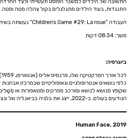
התשובה של הילדים למשבר הפוסט תעשייתי ולצד החרדה ג
התנגדות, בעוד הילדים מתגלגלים בקול צהלה מטה ומטה.
העבודה "Children’s Game #29: La roue" נעשתה בשיתוף פעולה עם רפאל אורטגה, ז'וליאן דוו ופליקס בלומה.
משך: 08:34 דקות
ביוגרפיה:
לכ
כלפי נושאים אנטרופולגיים וגאופוליטיים שבמרכזן אבחנות או
שקופץ מנושא לנושא ומורכב מפרקים ומטאפורות או מְשָׁלִים
הנודעים בעולם. ב-2022, ייצג את בלגיה בביאנליה של ונציה.
Human Face, 2019