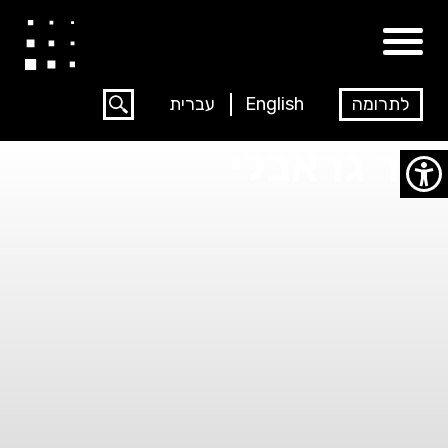
לתרומה
English
עברית
נור גראבלי