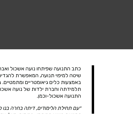
שיטה למיפוי תנועה, המאפשרת להגדיר 
באמצעות כלים גיאומטריים ומתמטיים.
ב
תלמידתה וחברת ילדות של נועה אשכול, 
התנועה אשכול-וכמן.
״עם תחילת הלימודים, דיתה בחרה בנו 
התנועה בשיא פריחתו. ברוסיה, פעלו א
לַאבֶּן המפורסם, ואנחנו עבדנו לפי כת
העיקרון של החלוקה לגפיים ומִפרקים כמ