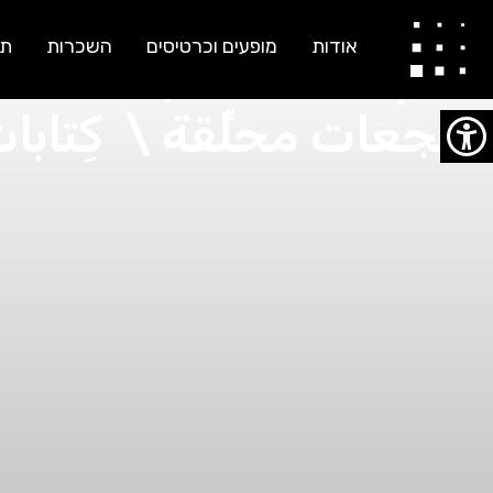
נועה‭ ‬אשכול نوعا إشكول
אודות
מופעים וכרטיסים
השכרות
תו
יעף ברבורים / חיבורי
بجعات‭ ‬محلِّقة‭ ‬ \‭ ‬كِتابات‭ ‬بخط‭ ‬متحرك