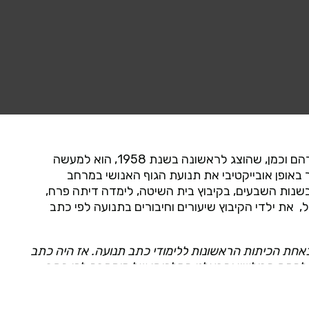
כתב התנועה שפיתחו נועה אשכול ואברהם וכמן, שהוצג לראשונה בשנת 1958, הוא למעשה
באופן אובייקטיבי את תנועת הגוף האנושי במרחב
שנות השבעים, בקיבוץ בית השיטה, לימדה דיתה פרח,
את ילדי הקיבוץ שיעורים וחיבורים בתנועה לפי כתב
כאחת הכיתות הראשונות ללימודי כתב תנועה. אז היה כתב
ז להקת הבולשוי והבאלט המלכותי של מוסקבה לפי כתב
ב אשכול-וכמן, שפיתחו כתב תנועה יותר משוכלל. למדנו את
ו כף הרגל, השוק, הירך ועד הראש. למדנו את תנועת הגוף