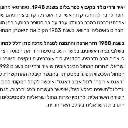
יאיר ורדי נולד בקיבוץ כפר בלום בשנת 1948.
ספורטאי מחונן
והפך לחבר להקה, רקדן ראשי וכוריאוגרף. רקד ביצירותיהם של 
אפרתי ובבלט רמבר בלונדון עבד עם כריסטופר ברוס, נורמן מורי
וחברים באיטליה ובהוואי. בשנת 1983 הקים את תיאטרון המחול האנגלי ואת המרכז למחול ובניו קאסל בצפון אנגליה.
בשנת 1988 חזר ארצה והתמנה למנהל מרכז סוזן דלל למ
בשלבי בניה ראשונים.
במשך השנים טיפח ורדי את המוסד ויצר 
ליוצרים מכל הזרמים, רקדנים, כוריאוגרפים, מוזיקאים ותאורנ
המחול העכשווי הופיעו במסגרתו. בהמשך קיבלה ההתקשרות עם
"דאנס אירופה" ו"תל אביב דאנס" ואיפשר לקהל המקומי להכיר 
וגדל וב"חשיפה בינלאומית", איפשר לעשרות נציגי תרבות, מנהל
היצירה הישראלית ולהזמין יצירות מחול ישראליות לפסטיבלים 
התרבות הישראלית בעולם היא ייחודית.