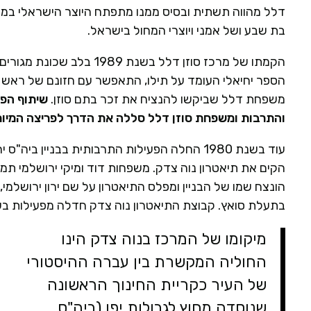
דלל מהווה תשתית ובסיס ממנו מתפתח היוצר הישראלי במ
בת שבע ושל אמני ויוצרי המחול בישראל.
הקמתו של מרכז סוזן דלל בשנ
הספר יחיאלי העומד על תילו, התאפשר עם חזונם של ראש ה
משפחת דלל שביקשו להנציח את זכר בתם סוזן.
שיתוף הפע
והתרבות ומשפחת סוזן דלל סללה את הדרך לפריצה המיו
עוד בשנת 1980 החלה הפעילות התרבותית בבניין
הקים את תיאטרון נוה צדק. משפחות דוד ומיקי ירושלמי תמכ
הונצח שמו של הבניין ומפלס התיאטרון על שם ירון ירושל
בתעלת סואץ. קבוצת התיאטרון נוה צדק חדלה מפעילות בשנת 9
מיקומו של המרכז בנוה צדק הינו
החוליה המקשרת בין עברה ההיסטורי
של העיר כקריית החינוך הראשונה
שנוסדה מחוץ לגבולות יפו (ביה"ס