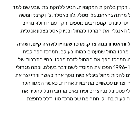
, רקדן בלהקות המקומיות, הגיע ללהקת בת שבע שם למד
מרתה גראהם, גלן טטלי, ג'ון באטלר, ג'ון קרנקו ומשה
ס, לינדסי קמפ ורבים נוספים. רקד עם רודולף נורייב
חול ותיאטרון בנוה צדק, מרכז שעדיין לא היה קיים, ושהיה
מרכז מחול שמעטים כמוהו בעולם. המרכז הפך לבית
ים. המרכז הפך את המחול לזרם מרכזי בחיי התרבות של
ישראל. תחרות המחול הבינלאומית שיאיר ורדי יזם בשנים 1996-1992 הפכו את המוסד לשם דבר בעולם, וכמה מגדולי
 להקות מחול בינלאומיות נופך אחר כאשר ורדי יצר את
יוצרים עכשוויים מתרבויות אחרות, כאשר המגוון הלך
י פסטיבלים, יוצרים ועיתונאים מרחבי תבל להכיר את
והופעות בחו"ל. התרומה של מרכז סוזן דלל להפצת