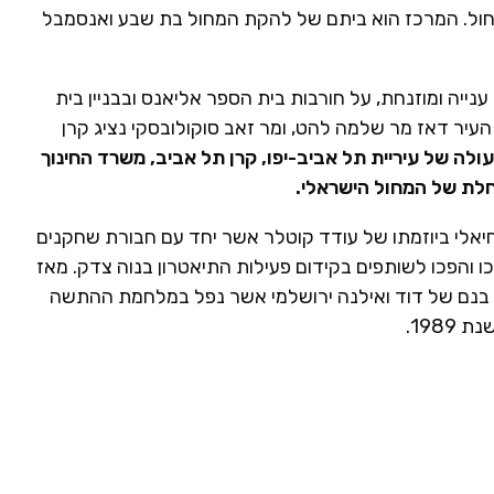
חול. המרכז הוא ביתם של להקת המחול בת שבע ואנסמבל
ת 1989 בלב שכונת מגורים ענייה ומוזנחת, על חורבות בית הספר אליאנס ובבניין בית
עיר דאז מר שלמה להט, ומר זאב סוקולובסקי נציג קרן
ולה של עיריית תל אביב-יפו, קרן תל אביב, משרד החינוך
חלת של המחול הישראלי.
 ביה"ס יחיאלי ביוזמתו של עודד קוטלר אשר יחד עם חבורת שחקנים
ו והפכו לשותפים בקידום פעילות התיאטרון בנוה צדק. מאז
מי, בנם של דוד ואילנה ירושלמי אשר נפל במלחמת ההתשה
198.