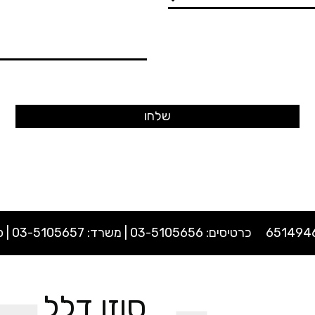
כרטיסים:
03-5105656
| משרד:
03-5105657
| פקס: 
סוזן דלל